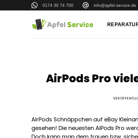
Zum
0174 30 74 700
info@apfel-service.de
Inhalt
springen
REPARATU
AirPods Pro vie
VERÖFFENTL
AirPods Schnäppchen auf eBay Kleinan
gesehen! Die neuesten AiPods Pro werd
Doch kann man dem trauen bzw. sicher