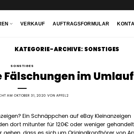
REN
VERKAUF
AUFTRAGSFORMULAR
KONTA
KATEGORIE-ARCHIVE:
SONSTIGES
SONSTIGES
le Fälschungen im Umlauf
ICHT AM
OKTOBER 31, 2020
VON
APFEL2
zeigen? Ein Schnäppchen auf eBay Kleinanzeigen
en dort mitunter für 120€ oder weniger gehandelt
 gehen, dass es sich um Originalkopfhörer von A