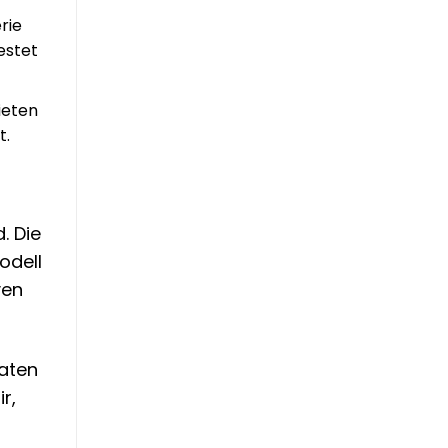
rie
estet
ieten
t.
. Die
odell
ven
raten
r,