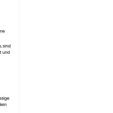
one
, sind
t und
ssige
dein