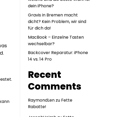
dein iPhone?
Gravis in Bremen macht
dicht? Kein Problem, wir sind
für dich da!
MacBook – Einzelne Tasten
wechselbar?
 was
d.
Backcover Reparatur: iPhone
14 vs. 14 Pro
Recent
testet.
Comments
RaymondLen
zu
Fette
 kann
Rabatte!