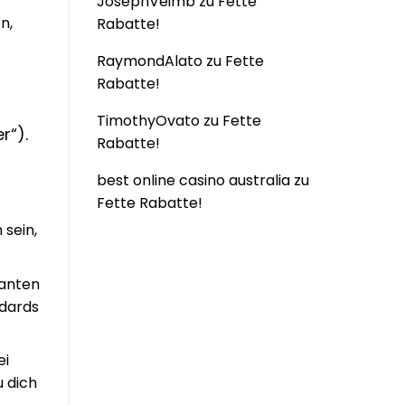
JosephVeimb
zu
Fette
n,
Rabatte!
RaymondAlato
zu
Fette
Rabatte!
TimothyOvato
zu
Fette
r“).
Rabatte!
best online casino australia
zu
Fette Rabatte!
 sein,
ranten
ndards
ei
u dich