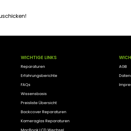
uschicken!
WICHTIGE LINKS
WICH
Reparaturen
AGB
Erfahrungsberichte
Daten
FAQs
Impr
Wissensbasis
Preisliste Übersicht
Backcover Reparaturen
Kameraglas Reparaturen
MacBook LCD Wechsel