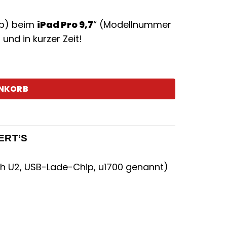
ip) beim
iPad Pro 9,7
“ (Modellnummer
und in kurzer Zeit!
nge
ENKORB
ERT’S
h U2, USB-Lade-Chip, u1700 genannt)