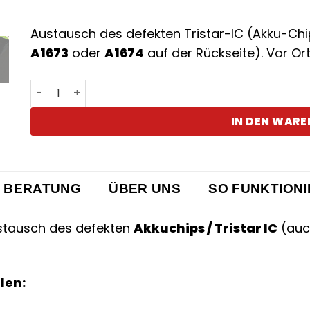
Austausch des defekten Tristar-IC (Akku-Ch
A1673
oder
A1674
auf der Rückseite). Vor Ort 
iPhone Pro 9,7" Tristar defekt - Keine Reaktion Me
IN DEN WAR
 BERATUNG
ÜBER UNS
SO FUNKTIONI
tausch des defekten
Akkuchips / Tristar IC
(auc
len: