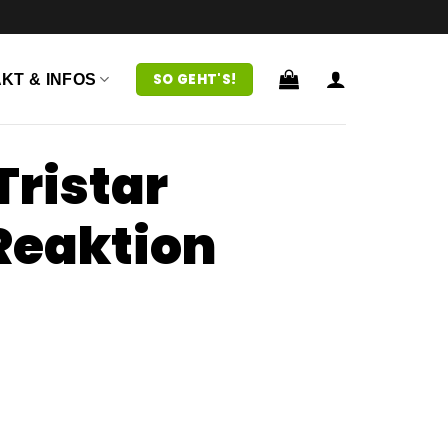
SO GEHT'S!
KT & INFOS
Tristar
 Reaktion