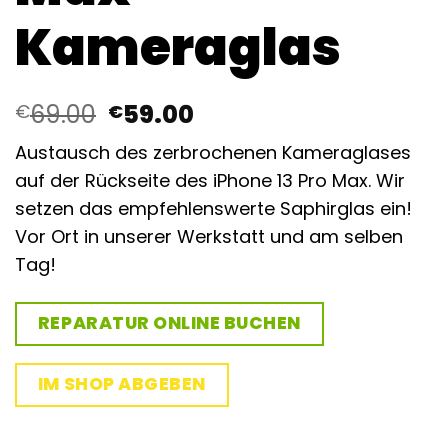
Kameraglas
Ursprünglicher
Aktueller
69.00
59.00
€
€
Preis
Preis
Austausch des zerbrochenen Kameraglases
war:
ist:
auf der Rückseite des iPhone 13 Pro Max. Wir
€69.00
€59.00.
setzen das empfehlenswerte
Saphirglas
ein!
Vor Ort in unserer Werkstatt und am selben
Tag!
REPARATUR ONLINE BUCHEN
IM SHOP ABGEBEN