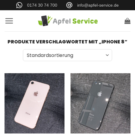
Zum
0174 30 74 700
info@apfel-service.de
Inhalt
springen
PRODUKTE VERSCHLAGWORTET MIT „IPHONE 8“