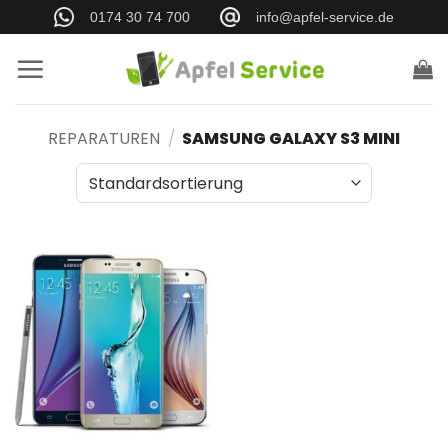
Zum
0174 30 74 700
info@apfel-service.de
Inhalt
springen
REPARATUREN
/
SAMSUNG GALAXY S3 MINI