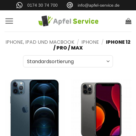
Zum
0174 30 74 700
info@apfel-service.de
Inhalt
springen
IPHONE, IPAD UND MACBOOK
/
IPHONE
/
IPHONE 12
/ PRO / MAX